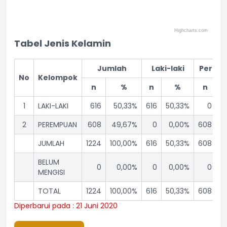
Highcharts.com
End of interactive chart.
Tabel Jenis Kelamin
Jumlah
Laki-laki
Perem
No
Kelompok
n
%
n
%
n
1
LAKI-LAKI
616
50,33%
616
50,33%
0
2
PEREMPUAN
608
49,67%
0
0,00%
608
4
JUMLAH
1224
100,00%
616
50,33%
608
4
BELUM
0
0,00%
0
0,00%
0
MENGISI
TOTAL
1224
100,00%
616
50,33%
608
4
Diperbarui pada : 21 Juni 2020