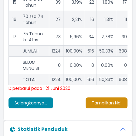
15
39
3,19%
22
1,80%
17
Tahun
70 s/d 74
16
27
2,21%
16
1,31%
11
Tahun
75 Tahun
17
73
5,96%
34
2,78%
39
ke Atas
JUMLAH
1224
100,00%
616
50,33%
608
4
BELUM
0
0,00%
0
0,00%
0
MENGISI
TOTAL
1224
100,00%
616
50,33%
608
4
Diperbarui pada : 21 Juni 2020
Selengkapnya...
Tampilkan Nol
Statistik Penduduk