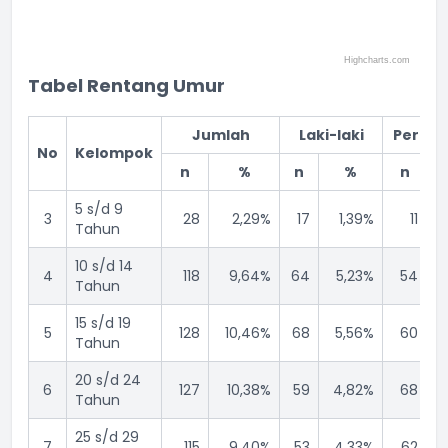
Highcharts.com
End of interactive chart.
Tabel Rentang Umur
Jumlah
Laki-laki
Perem
No
Kelompok
n
%
n
%
n
5 s/d 9
3
28
2,29%
17
1,39%
11
Tahun
10 s/d 14
4
118
9,64%
64
5,23%
54
Tahun
15 s/d 19
5
128
10,46%
68
5,56%
60
Tahun
20 s/d 24
6
127
10,38%
59
4,82%
68
Tahun
25 s/d 29
7
115
9,40%
53
4,33%
62