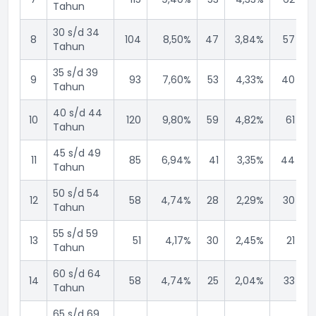
Tahun
30 s/d 34
8
104
8,50%
47
3,84%
57
Tahun
35 s/d 39
9
93
7,60%
53
4,33%
40
Tahun
40 s/d 44
10
120
9,80%
59
4,82%
61
Tahun
45 s/d 49
11
85
6,94%
41
3,35%
44
Tahun
50 s/d 54
12
58
4,74%
28
2,29%
30
Tahun
55 s/d 59
13
51
4,17%
30
2,45%
21
Tahun
60 s/d 64
14
58
4,74%
25
2,04%
33
Tahun
65 s/d 69