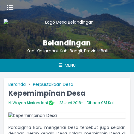
Belandingan
Kec. Kintamani, Kab. Bangli, Provinsi Bali
MENU
Beranda
Perpustakaan Desa
Kepemimpinan Desa
Ni Wayan Meriandani
23 Juni 2018
Dibaca 961 Kali
Paradigma Baru mengenai Desa tersebut juga sejalan
dengan peran kepala Desa dalam memimpin Desa di