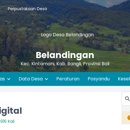
Perpustakaan Desa
Belandingan
Kec. Kintamani, Kab. Bangli, Provinsi Bali
as
Data Desa
Peraturan
Posyandu
Kese
gital
916 Kali