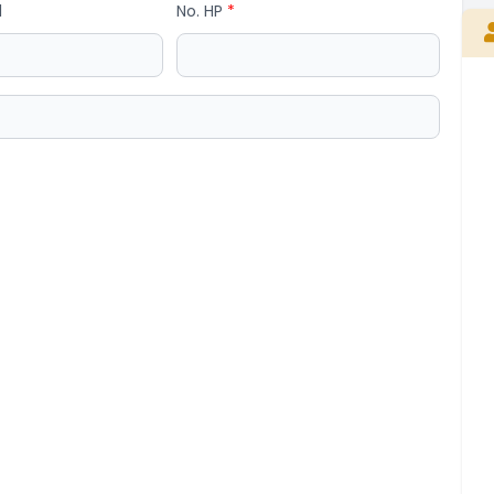
l
No. HP
*