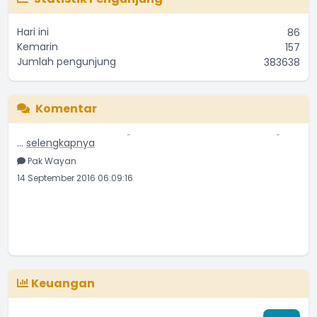
Hari ini
86
Kemarin
157
Jumlah pengunjung
383638
Komentar
Selamat atas launching website resmi Desa Belandingan
...
selengkapnya
Pak Wayan
14 September 2016 06:09:16
Keuangan