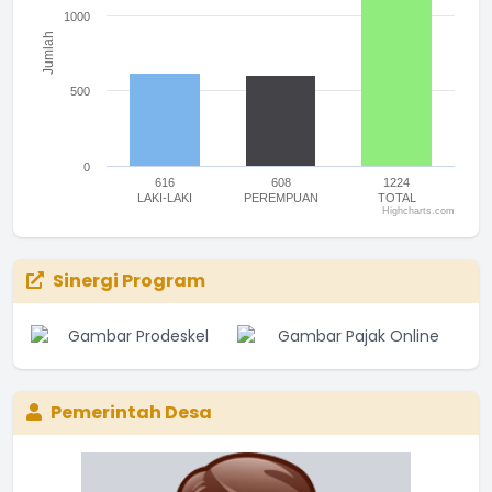
1000
Jumlah
500
0
616
608
1224
LAKI-LAKI
PEREMPUAN
TOTAL
Highcharts.com
End of interactive chart.
Sinergi Program
Pemerintah Desa