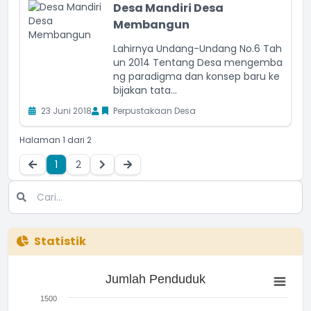
Desa Mandiri Desa
Membangun
Lahirnya Undang-Undang No.6 Tah
un 2014 Tentang Desa mengemba
ng paradigma dan konsep baru ke
bijakan tata...
23 Juni 2018
Perpustakaan Desa
Halaman 1 dari 2
1
2
Statistik
Jumlah Penduduk
Jumlah Penduduk
Bar chart with 3 bars.
The chart has 1 X axis displaying categories.
1500