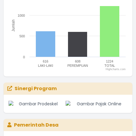
The chart has 1 Y axis displaying Jumlah. Range: 0 to 1500.
1000
Jumlah
500
0
616
608
1224
LAKI-LAKI
PEREMPUAN
TOTAL
Highcharts.com
End of interactive chart.
Sinergi Program
Pemerintah Desa